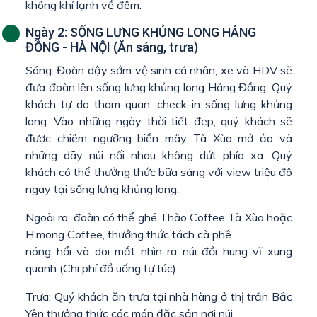
không khí lạnh về đêm.
Ngày 2: SỐNG LƯNG KHỦNG LONG HÁNG
ĐỒNG - HÀ NỘI (Ăn sáng, trưa)
Sáng: Đoàn dậy sớm vệ sinh cá nhân, xe và HDV sẽ
đưa đoàn lên sống lưng khủng long Háng Đồng. Quý
khách tự do tham quan, check-in sống lưng khủng
long. Vào những ngày thời tiết đẹp, quý khách sẽ
được chiêm ngưỡng biển mây Tà Xùa mở ảo và
những dãy núi nối nhau không dứt phía xa. Quý
khách có thể thưởng thức bữa sáng với view triệu đô
ngay tại sống lưng khủng long.
Ngoài ra, đoàn có thể ghé Thào Coffee Tà Xùa hoặc
H’mong Coffee, thưởng thức tách cà phê
nóng hổi và dõi mắt nhìn ra núi đồi hung vĩ xung
quanh (Chi phí đồ uống tự túc).
Trưa: Quý khách ăn trưa tại nhà hàng ở thị trấn Bắc
Yên thưởng thức các món đặc sản nơi núi