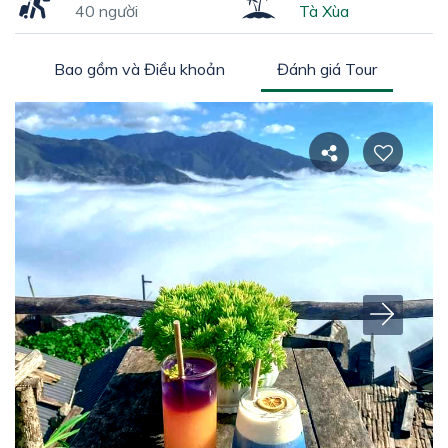
40 người
Tà Xùa
h
Bao gồm và Điều khoản
Đánh giá Tour