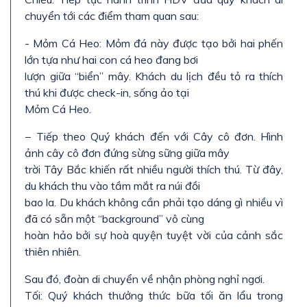
chuyển tới các điểm tham quan sau:
- Mỏm Cá Heo: Mỏm đá này được tạo bởi hai phến
lớn tựa như hai con cá heo đang bơi
lượn giữa “biển” mây. Khách du lịch đều tỏ ra thích
thú khi được check-in, sống ảo tại
Mỏm Cá Heo.
− Tiếp theo Quý khách đến với Cây cô đơn. Hình
ảnh cây cô đơn đứng sừng sững giữa mây
trời Tây Bắc khiến rất nhiều người thích thú. Từ đây,
du khách thu vào tầm mắt ra núi đồi
bao la. Du khách không cần phải tạo dáng gì nhiều vì
đã có sẵn một “background” vô cùng
hoàn hảo bởi sự hoà quyện tuyệt vời của cảnh sắc
thiên nhiên.
Sau đó, đoàn di chuyển về nhận phòng nghỉ ngơi.
Tối: Quý khách thưởng thức bữa tối ăn lẩu trong