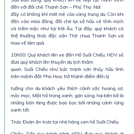
đến với đồi chè Thanh Sơn – Phú Thọ. Nơi
đây có không khí mát mẻ của vùng trung du. Còn khi
đến vào mùa đông, đồi chè lại sở hữu vẻ tĩnh mịch
và trầm mặc như tại trời Âu. Tại đây, quý khách có
thệ thưởng thức đặc sản Thịt chua Thanh Sơn và
mua về làm quà.
10h00: Quý khách lên xe đến Hồ Suối Chiếu, HDV sẽ
đưa quý khách lên thuyền du lịch thăm
quan. Suối Chiếu như bức tranh sơn thủy hữu tình
trên mảnh đất Phù Hoa, trở thành điểm đến lý
tưởng cho du khách yêu thích cảnh sắc hoang sơ,
mộc mạc. Mặt hồ trong xanh, gợn sóng, hai bên bờ là
những bản làng được bao bọc bởi những cánh rừng
xanh tốt.
Trưa: Đoàn ăn trưa tại nhà hàng ven hồ Suối Chiếu.
Chiều: Tiếp tục hành trình HDV đưa quý khách di