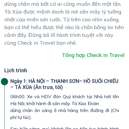
dừng chân mà bất cứ ai cũng muốn đến một lần.
Tà Xùa được mệnh danh là nơi săn mây lý tưởng
nhất của miền sơn cước. Từ trên cao nhìn xuống,
bạn có thể hiểu được thế nào là chốn bồng lai tiên
cảnh đấy. Đừng bỏ lỡ hành trình tuyệt vời này
cùng Check in Travel bạn nhé.
Tổng hợp Check in Travel
Lịch trình
Ngày 1: HÀ NỘI – THANH SƠN– HỒ SUỐI CHIẾU
– TÀ XÙA (Ăn trưa, tối)
06h00: Xe và HDV đón Quý khách tại Nhà hát lớn
Hà Nội, khởi hành đi săn mây Tà Xùa. Đoàn
dừng chân ăn sáng ở nhà hàng trên đường đi (Chi
phí tự túc).
Sau bữa sáng, quý khách lên xe tiếp tục hành trình