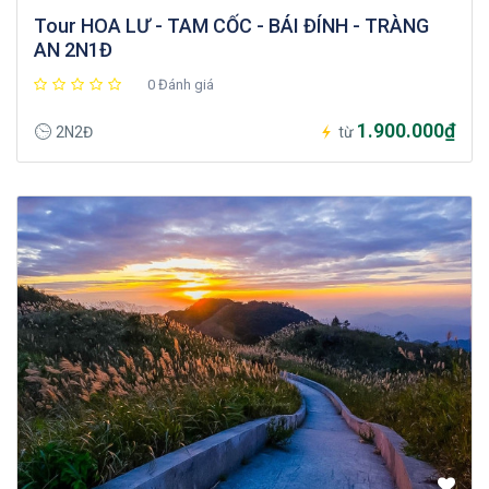
Tour HOA LƯ - TAM CỐC - BÁI ĐÍNH - TRÀNG
AN 2N1Đ
0 Đánh giá
1.900.000₫
2N2Đ
từ