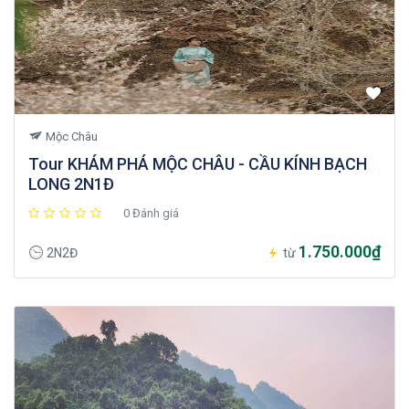
Mộc Châu
Tour KHÁM PHÁ MỘC CHÂU - CẦU KÍNH BẠCH
LONG 2N1Đ
0 Đánh giá
1.750.000₫
2N2Đ
từ