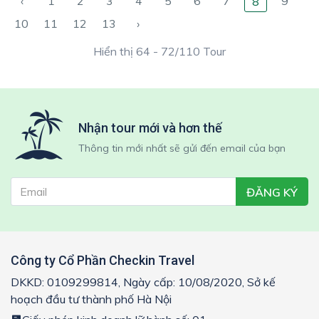
‹
1
2
3
4
5
6
7
9
8
10
11
12
13
›
Hiển thị 64 - 72/110 Tour
Nhận tour mới và hơn thế
Thông tin mới nhất sẽ gửi đến email của bạn
ĐĂNG KÝ
Công ty Cổ Phần Checkin Travel
DKKD: 0109299814, Ngày cấp: 10/08/2020, Sở kế
hoạch đầu tư thành phố Hà Nội