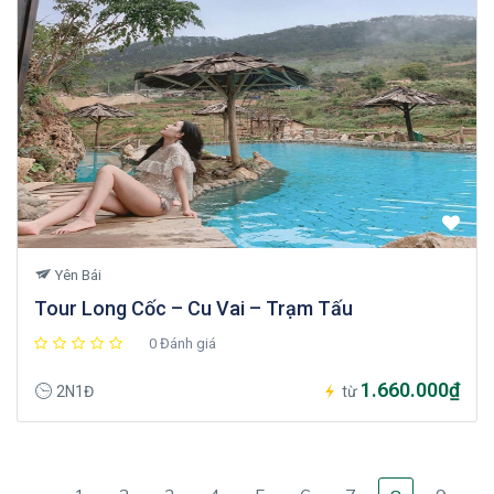
Yên Bái
Tour Long Cốc – Cu Vai – Trạm Tấu
0 Đánh giá
1.660.000₫
2N1Đ
từ